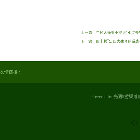
上一篇：
年轻人择业不能追“刚过去
下一篇：
四十腾飞: 四大生肖的逆
友情链接：
Powered by
光遇9游渠道