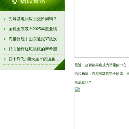
热点资讯
先导基电回应上交所问询 20亿元收购先导微电子50.63%股权方案细
国机重装发布2025年度业绩快报, 盈利4.789亿元
海量财经丨山东通报37批次食品不合格情况 济南章丘银座广场被
靶向治疗红斑狼疮的新希望! 我们研发出了新型纳米“快递员”
四十腾飞: 四大生肖的逆袭与辉煌
最近，赵丽颖再度成为话题的中心
怡和杨幂，而赵丽颖则完全缺席。
能成立吗？