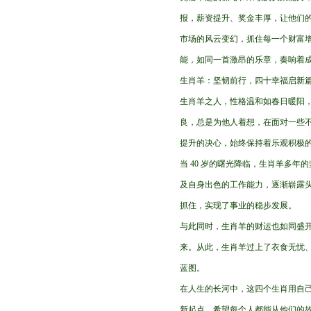
报，薪资提升、奖金丰厚，让他们
市场的风云变幻，抓住每一个财富
能，如同一首激昂的乐章，奏响着
生肖羊：坚韧前行，四十幸福启新
生肖羊之人，性格温和如春日暖阳
良，总是为他人着想，在面对一些
提升的决心，始终保持着乐观积极
当 40 岁的曙光降临，生肖羊多
及自身出色的工作能力，逐渐崭露
抓住，实现了事业的稳步发展。
与此同时，生肖羊的财运也如同盛
来。从此，生肖羊过上了衣食无忧
蓝图。
在人生的长河中，这四个生肖用自己
新起点。希望每个人都能从他们的