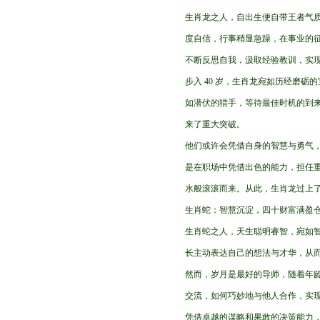
生肖龙之人，自出生便自带王者气
度自信，行事稍显急躁，在事业的
不断反思自我，汲取经验教训，实
步入 40 岁，生肖龙宛如历经磨
如潜伏的猎手，等待最佳时机的到
来了重大突破。
他们或许会凭借自身的智慧与勇气
是在职场中凭借出色的能力，担任
水般滚滚而来。从此，生肖龙过上
生肖蛇：智慧沉淀，四十财富满盈
生肖蛇之人，天生聪明睿智，宛如
长主动表达自己的想法与才华，从
然而，岁月是最好的导师，随着年
交流，如何巧妙地与他人合作，实现
凭借卓越的谋略和果敢的决策能力