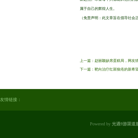
属于自己的辉煌人生。
（免责声明：此文章旨在倡导社会
上一篇：
赵丽颖缺席蛋糕局，网友
下一篇：
靶向治疗红斑狼疮的新希望
友情链接：
Powered by
光遇9游渠道