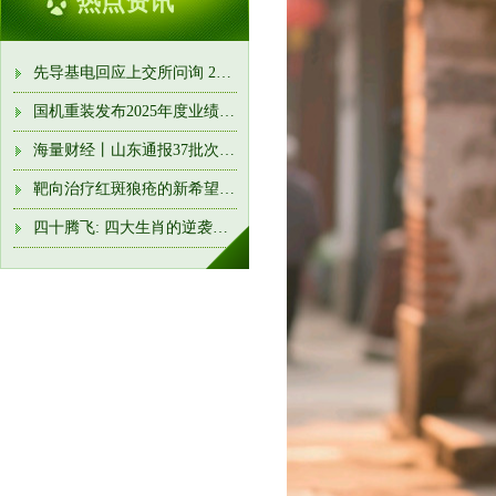
热点资讯
先导基电回应上交所问询 20亿元收购先导微电子50.63%股权方案细
国机重装发布2025年度业绩快报, 盈利4.789亿元
海量财经丨山东通报37批次食品不合格情况 济南章丘银座广场被
靶向治疗红斑狼疮的新希望! 我们研发出了新型纳米“快递员”
四十腾飞: 四大生肖的逆袭与辉煌